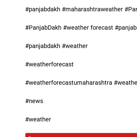
#panjabdakh #maharashtraweather #Pa
#PanjabDakh #weather forecast #panja
#panjabdakh #weather
#weatherforecast
#weatherforecastumaharashtra #weather
#news
#weather