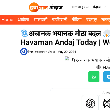
आजचा हवामान अंदाज
Home
अकोला
अमरावती
गडचिरोली
गोंदिया
चंद्रपूर
नागपू
अचानक भयानक मोठा बदल
Havaman Andaj Today | W
पंजाब डख हवामान अंदाज
-
May 29, 2024
Summ