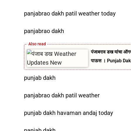
panjabrao dakh patil weather today
panjabrao dakh
पंजाबराव डख यांचा ऑगस्
पाऊस । Punjab Da
punjab dakh
panjabrao dakh patil weather
punjab dakh havaman andaj today
panjab dakh