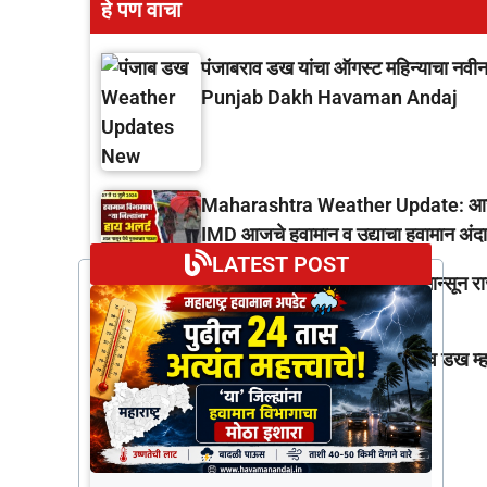
हे पण वाचा
पंजाबराव डख यांचा ऑगस्ट महिन्याचा नवीन
Punjab Dakh Havaman Andaj
Maharashtra Weather Update: आजपासून
IMD आजचे हवामान व उद्याचा हवामान अंद
LATEST POST
Monsoon Update: गुडन्यूज! मान्सून रा
Panjab Dakh Live । पंजाबराव डख म्हणत