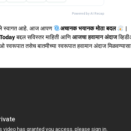
Powered by AI Recap
ले स्वागत आहे. आज आपण
अचानक भयानक मोठा बदल
|
Today
बद्दल सविस्तर माहिती आणि
आजचा हवामान अंदाज
व्हिड
ओ स्वरूपात तसेच बातमीच्या स्वरूपात हवामान अंदाज मिळवण्यासा