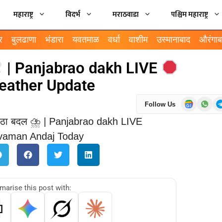
महाराष्ट्र
विदर्भ
मराठवाडा
पश्चिम महाराष्ट्र
र
बुलढाणा
भंडारा
यवतमाळ
वर्धा
वाशीम
उस्मानाबाद
औरंगाब
| Panjabrao dakh LIVE
eather Update
Follow Us
arise this post with: