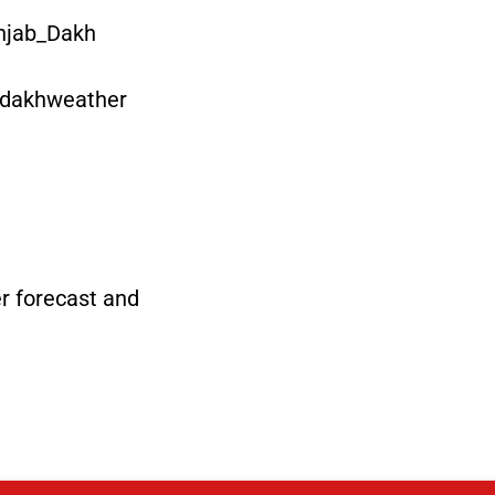
njab_Dakh
bdakhweather
 forecast and