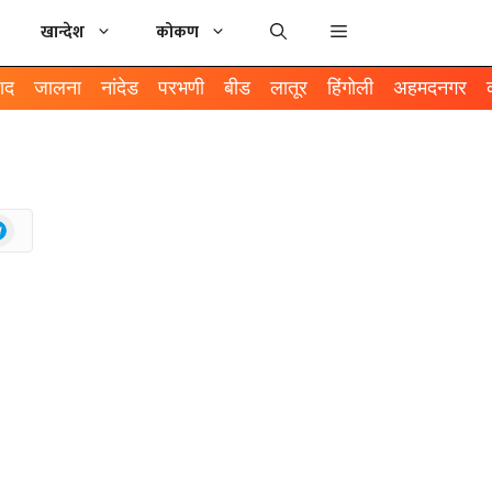
खान्देश
कोकण
ाद
जालना
नांदेड
परभणी
बीड
लातूर
हिंगोली
अहमदनगर