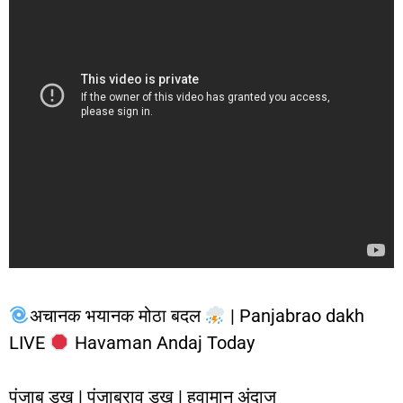
अचानक भयानक मोठा बदल
| Panjabrao dakh
LIVE
Havaman Andaj Today
पंजाब डख | पंजाबराव डख | हवामान अंदाज