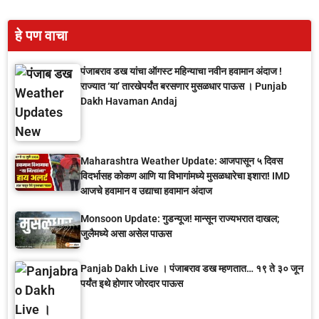
हे पण वाचा
पंजाबराव डख यांचा ऑगस्ट महिन्याचा नवीन हवामान अंदाज !
राज्यात ‘या’ तारखेपर्यंत बरसणार मुसळधार पाऊस । Punjab
Dakh Havaman Andaj
Maharashtra Weather Update: आजपासून ५ दिवस
विदर्भासह कोकण आणि या विभागांमध्ये मुसळधारेचा इशारा! IMD
आजचे हवामान व उद्याचा हवामान अंदाज
Monsoon Update: गुडन्यूज! मान्सून राज्यभरात दाखल;
जुलैमध्ये असा असेल पाऊस
Panjab Dakh Live । पंजाबराव डख म्हणतात… १९ ते ३० जून
पर्यंत इथे होणार जोरदार पाऊस