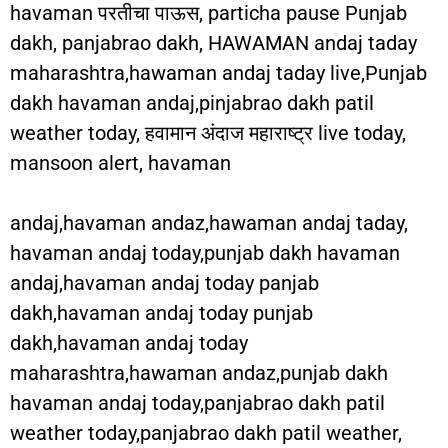
havaman परतीचा पाऊस, particha pause Punjab
dakh, panjabrao dakh, HAWAMAN andaj taday
maharashtra,hawaman andaj taday live,Punjab
dakh havaman andaj,pinjabrao dakh patil
weather today, हवामान अंदाज महाराष्ट्र live today,
mansoon alert, havaman
andaj,havaman andaz,hawaman andaj taday,
havaman andaj today,punjab dakh havaman
andaj,havaman andaj today panjab
dakh,havaman andaj today punjab
dakh,havaman andaj today
maharashtra,hawaman andaz,punjab dakh
havaman andaj today,panjabrao dakh patil
weather today,panjabrao dakh patil weather,