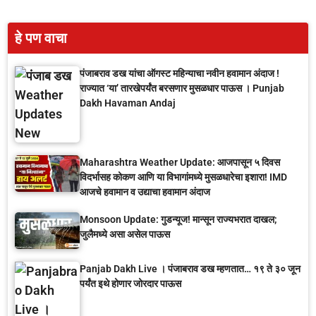
हे पण वाचा
पंजाबराव डख यांचा ऑगस्ट महिन्याचा नवीन हवामान अंदाज !
राज्यात ‘या’ तारखेपर्यंत बरसणार मुसळधार पाऊस । Punjab
Dakh Havaman Andaj
Maharashtra Weather Update: आजपासून ५ दिवस
विदर्भासह कोकण आणि या विभागांमध्ये मुसळधारेचा इशारा! IMD
आजचे हवामान व उद्याचा हवामान अंदाज
Monsoon Update: गुडन्यूज! मान्सून राज्यभरात दाखल;
जुलैमध्ये असा असेल पाऊस
Panjab Dakh Live । पंजाबराव डख म्हणतात… १९ ते ३० जून
पर्यंत इथे होणार जोरदार पाऊस