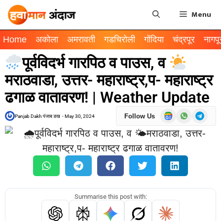
Menu
Home
अकोला
अमरावती
गडचिरोली
गोंदिया
चंद्रपूर
नागपू
पूर्वविदर्भ गारपिठ व पाउस, व
मराठवाडा, उत्तर- महाराष्ट्र,प- महाराष्ट्र
ढगाळ वातावरण! | Weather Update
Follow Us
Panjab Dakh पंजाब डख
-
May 30, 2024
Summarise this post with: