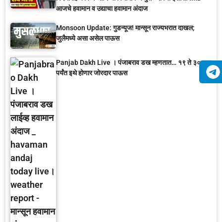
आजचे हवामान व उद्याचा हवामान अंदाज
Monsoon Update: गुडन्यूज! मान्सून राज्यभरात दाखल;
जुलैमध्ये असा असेल पाऊस
Panjab Dakh Live । पंजाबराव डख म्हणतात… १९ ते ३० जून
पर्यंत इथे होणार जोरदार पाऊस