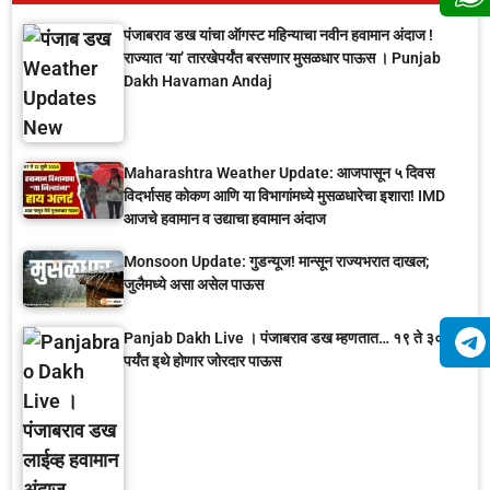
पंजाबराव डख यांचा ऑगस्ट महिन्याचा नवीन हवामान अंदाज !
राज्यात ‘या’ तारखेपर्यंत बरसणार मुसळधार पाऊस । Punjab
Dakh Havaman Andaj
Maharashtra Weather Update: आजपासून ५ दिवस
विदर्भासह कोकण आणि या विभागांमध्ये मुसळधारेचा इशारा! IMD
आजचे हवामान व उद्याचा हवामान अंदाज
Monsoon Update: गुडन्यूज! मान्सून राज्यभरात दाखल;
जुलैमध्ये असा असेल पाऊस
Panjab Dakh Live । पंजाबराव डख म्हणतात… १९ ते ३० जून
पर्यंत इथे होणार जोरदार पाऊस