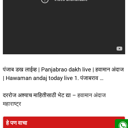
पंजाब डख लाईव्ह | Panjabrao dakh live | हवामान अंदाज
| Hawaman andaj today live 1. पंजाबराव …
दररोज अश्याच माहितीसाठी भेट द्या –
हवामान अंदाज
महाराष्ट्र
हे पण वाचा