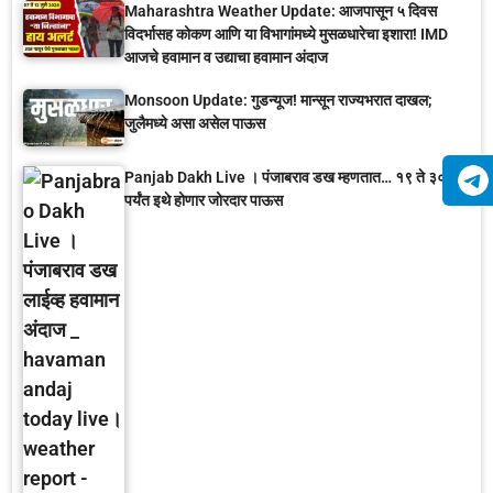
Maharashtra Weather Update: आजपासून ५ दिवस
विदर्भासह कोकण आणि या विभागांमध्ये मुसळधारेचा इशारा! IMD
आजचे हवामान व उद्याचा हवामान अंदाज
Monsoon Update: गुडन्यूज! मान्सून राज्यभरात दाखल;
जुलैमध्ये असा असेल पाऊस
Panjab Dakh Live । पंजाबराव डख म्हणतात… १९ ते ३० जून
पर्यंत इथे होणार जोरदार पाऊस