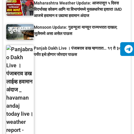
Maharashtra Weather Update: आजपासून ५ दिवस
विदर्भासह कोकण आणि या विभागांमध्ये मुसळधारेचा इशारा! IMD
आजचे हवामान व उद्याचा हवामान अंदाज
Monsoon Update: गुडन्यूज! मान्सून राज्यभरात दाखल;
जुलैमध्ये असा असेल पाऊस
Panjab Dakh Live । पंजाबराव डख म्हणतात… १९ ते ३० जून
पर्यंत इथे होणार जोरदार पाऊस