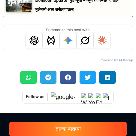
Monsoon Update: गुडन्यूज! मान्सून राज्यभरात दाखल;
जुलैमध्ये असा असेल पाऊस
Summarise this post with:
Powered by AI Recap
Follow us
ताज्या बातम्या