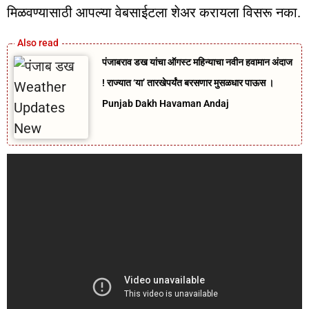
मिळवण्यासाठी आपल्या वेबसाईटला शेअर करायला विसरू नका.
पंजाबराव डख यांचा ऑगस्ट महिन्याचा नवीन हवामान अंदाज
! राज्यात ‘या’ तारखेपर्यंत बरसणार मुसळधार पाऊस ।
Punjab Dakh Havaman Andaj