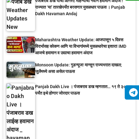
पंजाबराव डख यांचा ऑगस्ट महिन्याचा नवीन हवामान अंदाज !
राज्यात ‘या’ तारखेपर्यंत बरसणार मुसळधार पाऊस । Punjab
Dakh Havaman Andaj
Maharashtra Weather Update: आजपासून ५ दिवस
विदर्भासह कोकण आणि या विभागांमध्ये मुसळधारेचा इशारा! IMD
आजचे हवामान व उद्याचा हवामान अंदाज
Monsoon Update: गुडन्यूज! मान्सून राज्यभरात दाखल;
जुलैमध्ये असा असेल पाऊस
Panjab Dakh Live । पंजाबराव डख म्हणतात… १९ ते ३० जून
पर्यंत इथे होणार जोरदार पाऊस