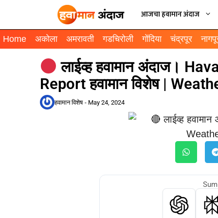
आजचा हवामान अंदाज
Home
अकोला
अमरावती
गडचिरोली
गोंदिया
चंद्रपूर
नागपू
लाईव्ह हवामान अंदाज। H
Report हवामान विशेष | Weat
हवामान विशेष
-
May 24, 2024
Summ