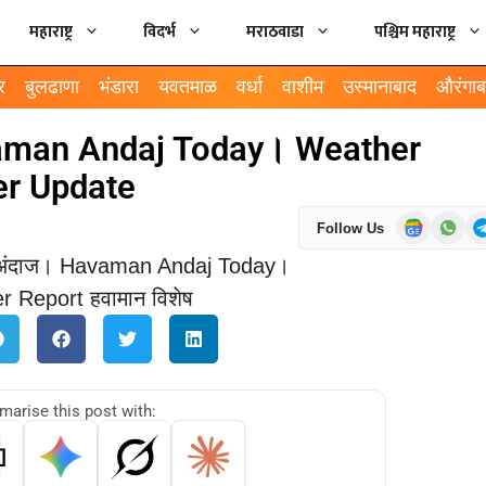
महाराष्ट्र
विदर्भ
मराठवाडा
पश्चिम महाराष्ट्र
र
बुलढाणा
भंडारा
यवतमाळ
वर्धा
वाशीम
उस्मानाबाद
औरंगाब
avaman Andaj Today। Weather
her Update
Follow Us
arise this post with: