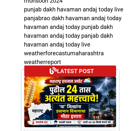
monsoon 2024
punjab dakh havaman andaj today live
panjabrao dakh havaman andaj today
havaman andaj today punjab dakh
havaman andaj today panjab dakh
havaman andaj today live
weatherforecastumaharashtra
weatherreport
weather_forecast_today
LATEST POST
punjabdak
panjabrao dakh patil weather live
weather forecast
weather
panjab dakh हवामान अंदाज
panjab dakh हवामान अंदाज today