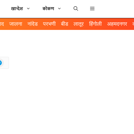
खान्देश
कोकण
ाद
जालना
नांदेड
परभणी
बीड
लातूर
हिंगोली
अहमदनगर