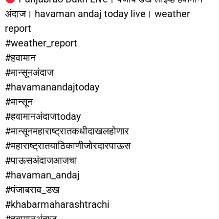
अंदाज। havaman andaj today live। weather
report
#weather_report
#हवामान
#मान्सूनअंदाज
#havamanandajtoday
#मान्सून
#हवामानअंदाजtoday
#मान्सूनमहाराष्ट्रातकधीदाखलहोणार
#महाराष्ट्रातयाठिकाणीजोरदारपाऊस
#पाऊसअंदाजआजचा
#havaman_andaj
#पंजाबराव_डख
#khabarmaharashtrachi