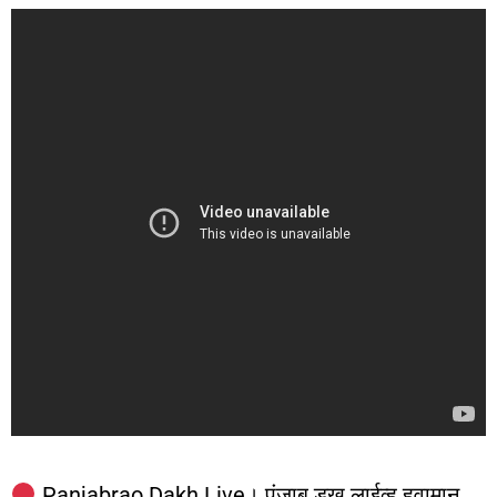
Panjabrao Dakh Live। पंजाब डख लाईव्ह हवामान