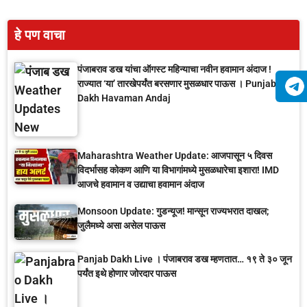
हे पण वाचा
पंजाबराव डख यांचा ऑगस्ट महिन्याचा नवीन हवामान अंदाज !
राज्यात ‘या’ तारखेपर्यंत बरसणार मुसळधार पाऊस । Punjab
Dakh Havaman Andaj
Maharashtra Weather Update: आजपासून ५ दिवस
विदर्भासह कोकण आणि या विभागांमध्ये मुसळधारेचा इशारा! IMD
आजचे हवामान व उद्याचा हवामान अंदाज
Monsoon Update: गुडन्यूज! मान्सून राज्यभरात दाखल;
जुलैमध्ये असा असेल पाऊस
Panjab Dakh Live । पंजाबराव डख म्हणतात… १९ ते ३० जून
पर्यंत इथे होणार जोरदार पाऊस