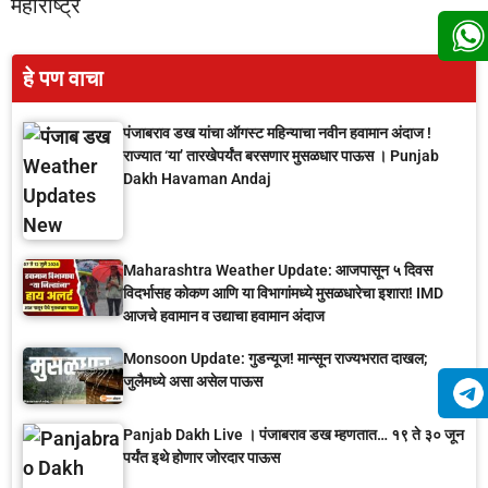
महाराष्ट्र
हे पण वाचा
पंजाबराव डख यांचा ऑगस्ट महिन्याचा नवीन हवामान अंदाज !
राज्यात ‘या’ तारखेपर्यंत बरसणार मुसळधार पाऊस । Punjab
Dakh Havaman Andaj
Maharashtra Weather Update: आजपासून ५ दिवस
विदर्भासह कोकण आणि या विभागांमध्ये मुसळधारेचा इशारा! IMD
आजचे हवामान व उद्याचा हवामान अंदाज
Monsoon Update: गुडन्यूज! मान्सून राज्यभरात दाखल;
जुलैमध्ये असा असेल पाऊस
Panjab Dakh Live । पंजाबराव डख म्हणतात… १९ ते ३० जून
पर्यंत इथे होणार जोरदार पाऊस