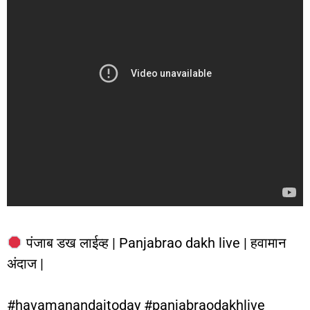
पंजाब डख लाईव्ह | Panjabrao dakh live | हवामान
अंदाज |
#havamanandajtoday #panjabraodakhlive