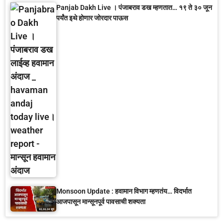
Panjab Dakh Live । पंजाबराव डख म्हणतात… १९ ते ३० जून
पर्यंत इथे होणार जोरदार पाऊस
Monsoon Update : हवामान विभाग म्हणतंय… विदर्भात
आजपासून मान्सूनपूर्व पावसाची शक्यता