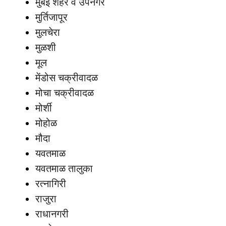
मुंबई शहर व उपनगर
मुर्तिजापूर
मुलचेरा
मुळशी
मूल
मेंडोस चक्रीवादळ
मोचा चक्रीवादळ
मोर्शी
मोहोळ
मौदा
यवतमाळ
यवतमाळ तालुका
रत्नागिरी
राजुरा
राधानगरी