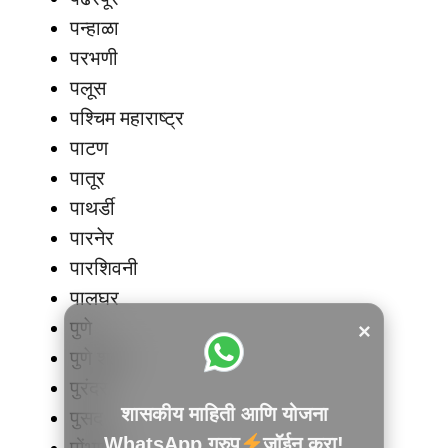
पन्हाळा
परभणी
पलूस
पश्चिम महाराष्ट्र
पाटण
पातूर
पाथर्डी
पारनेर
पारशिवनी
पालघर
पुणे
×
पुणे शहर
पुरंदर
शासकीय माहिती आणि योजना
पुसद
WhatsApp ग्रुप
जॉईन करा!