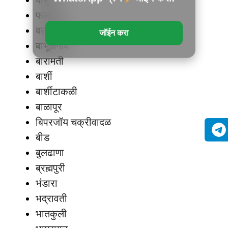
पोंभुर्णा
फलटण
बल्लारपूर
जॉईन करा
बाभूळगाव
बारामती
बार्शी
बार्शीटाकळी
बाळापूर
बिपरजॉय चक्रीवादळ
बीड
बुलढाणा
ब्रह्मपुरी
भंडारा
भद्रावती
भातकुली