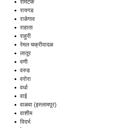
रामटेक
रायगड
राळेगाव
राहाता
राहुरी
रेमल चक्रीवादळ
लातूर
वणी
वरुड
वरोरा
वर्धा
वाई
वाळवा (इस्लामपूर)
वाशीम
विदर्भ