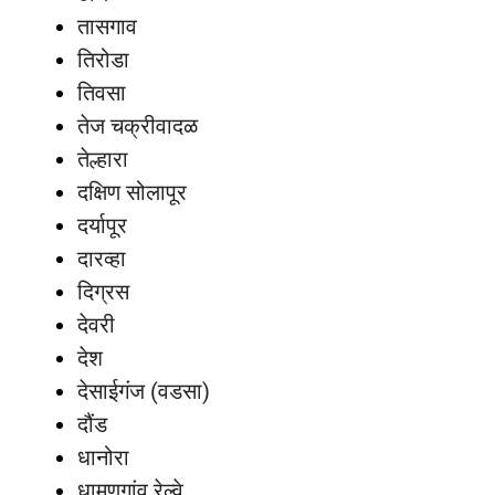
तासगाव
तिरोडा
तिवसा
तेज चक्रीवादळ
तेल्हारा
दक्षिण सोलापूर
दर्यापूर
दारव्हा
दिग्रस
देवरी
देश
देसाईगंज (वडसा)
दौंड
धानोरा
धामणगांव रेल्वे