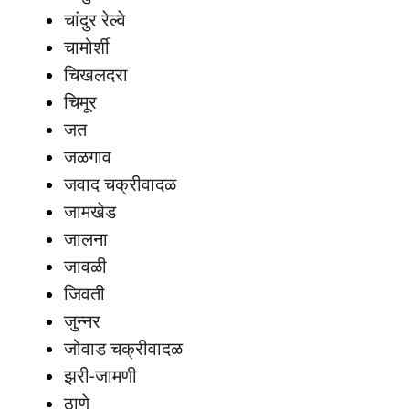
चांदुर रेल्वे
चामोर्शी
चिखलदरा
चिमूर
जत
जळगाव
जवाद चक्रीवादळ
जामखेड
जालना
जावळी
जिवती
जुन्नर
जोवाड चक्रीवादळ
झरी-जामणी
ठाणे