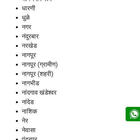
धारणी
धुळे
नगर
नंदुरबार
नरखेड
नागपूर
नागपूर (ग्रामीण)
नागपूर (शहरी)
नागभीड
नांदगाव खंडेश्वर
नांदेड
नाशिक
नेर
नेवासा
पंढरपूर