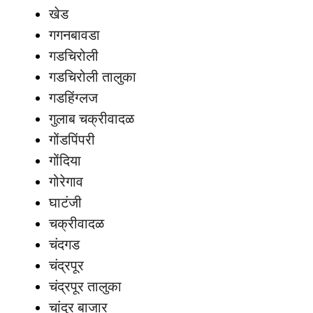
खेड
गगनबावडा
गडचिरोली
गडचिरोली तालुका
गडहिंग्लज
गुलाब चक्रीवादळ
गोंडपिंपरी
गोंदिया
गोरेगाव
घाटंजी
चक्रीवादळ
चंदगड
चंद्रपूर
चंद्रपूर तालुका
चांदुर बाजार