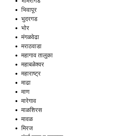
भामरागड
भिवापूर
भुदरगड
भोर
मंगळवेढा
मराठवाडा
महागाव तालुका
महाबळेश्वर
महाराष्ट्र
माढा
माण
मारेगाव
माळशिरस
मावळ
मिरज