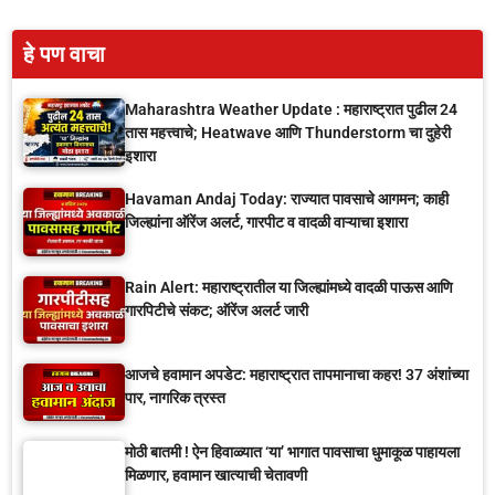
हे पण वाचा
Maharashtra Weather Update : महाराष्ट्रात पुढील 24
तास महत्त्वाचे; Heatwave आणि Thunderstorm चा दुहेरी
इशारा
Havaman Andaj Today: राज्यात पावसाचे आगमन; काही
जिल्ह्यांना ऑरेंज अलर्ट, गारपीट व वादळी वाऱ्याचा इशारा
Rain Alert: महाराष्ट्रातील या जिल्ह्यांमध्ये वादळी पाऊस आणि
गारपिटीचे संकट; ऑरेंज अलर्ट जारी
आजचे हवामान अपडेट: महाराष्ट्रात तापमानाचा कहर! 37 अंशांच्या
पार, नागरिक त्रस्त
मोठी बातमी ! ऐन हिवाळ्यात ‘या’ भागात पावसाचा धुमाकूळ पाहायला
मिळणार, हवामान खात्याची चेतावणी