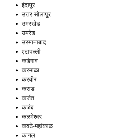
इंदापूर
उत्तर सोलापूर
उमरखेड
उमरेड
उस्मानाबाद
एटापल्ली
कडेगाव
करमाळा
करवीर
कराड
कर्जत
कळंब
कळमेश्वर
कवठे-महांकाळ
कागल