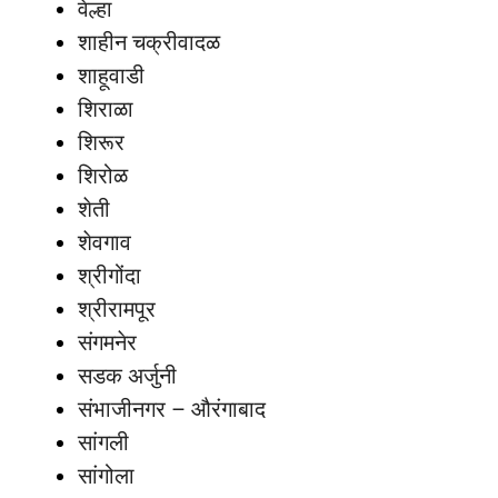
वेल्हा
शाहीन चक्रीवादळ
शाहूवाडी
शिराळा
शिरूर
शिरोळ
शेती
शेवगाव
श्रीगोंदा
श्रीरामपूर
संगमनेर
सडक अर्जुनी
संभाजीनगर – औरंगाबाद
सांगली
सांगोला